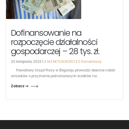
Dofinansowanie na
rozpoczęcie działalności
gospodarczej – 28 tys. zł.
23 listopada, 2022 |
A M
|
AKTUALNOŚCI
|
0 Komentarzy
Powiatowy Urząd Pracy w Biłgoraju prowadzi obecnie nabór
wniosków o przyznanie jednorazowych środków na...
Zobacz