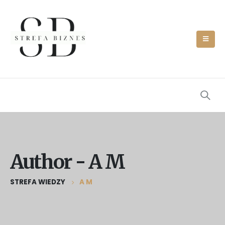
Author - A M
STREFA WIEDZY
A M