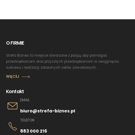
O FIRMIE
Strefa Biznes to miejsce stworzone z pasją, aby pomagać
przedsiębiorcom oraz przyszłych przedsiębiorcom w osiągnięciu
sukcesu i realizacji założonych celów zawodowych. ...
WIĘCEJ
Kontakt
EMAIL
biuro@strefa-biznes.pl
TELEFON
883 000 216